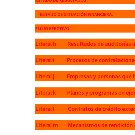
ESTADO DE RESULTADOS.
ESTADO DE SITUACIÓN FINANCIERA.
FLUJO EFECTIVO.
Literal h Resultados de auditorías i
Literal i Procesos de contratacione
Literal j Empresas y personas que h
Literal k Planes y programas en eje
Literal l Contratos de crédito exter
Literal m Mecanismos de rendición de