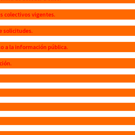
 colectivos vigentes.
 solicitudes.
 a la información pública.
ción.