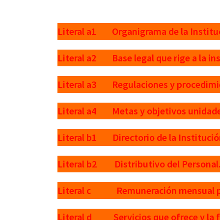
Literal a1 Organigrama de la Institu
Literal a2 Base legal que rige a la ins
Literal a3 Regulaciones y procedimie
Literal a4 Metas y objetivos unidade
Literal b1 Directorio de la Institució
Literal b2 Distributivo del Personal
Literal c Remuneración mensual p
Literal d Servicios que ofrece y la f