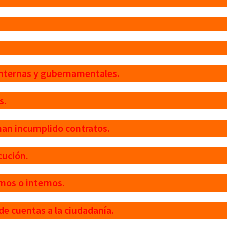
nternas y gubernamentales.
s.
an incumplido contratos.
cución.
nos o internos.
 cuentas a la ciudadanía.