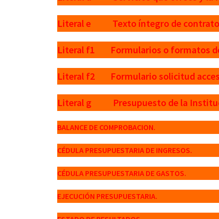
Literal e Texto íntegro de contratos
Literal f1 Formularios o formatos de
Literal f2 Formulario solicitud acceso
Literal g Presupuesto de la Institu
BALANCE DE COMPROBACION.
CÉDULA PRESUPUESTARIA DE INGRESOS.
CÉDULA PRESUPUESTARIA DE GASTOS.
EJECUCIÓN PRESUPUESTARIA.