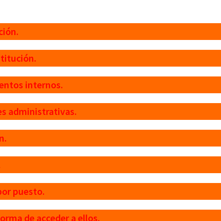
ción.
titución.
ntos internos.
s administrativas.
n.
.
or puesto.
orma de acceder a ellos.