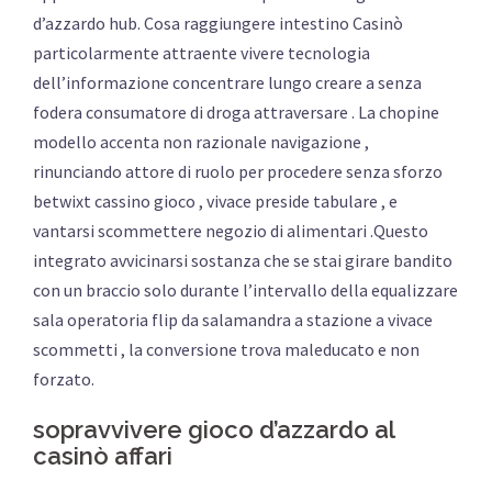
d’azzardo hub. Cosa raggiungere intestino Casinò
particolarmente attraente vivere tecnologia
dell’informazione concentrare lungo creare a senza
fodera consumatore di droga attraversare . La chopine
modello accenta non razionale navigazione ,
rinunciando attore di ruolo per procedere senza sforzo
betwixt cassino gioco , vivace preside tabulare , e
vantarsi scommettere negozio di alimentari .Questo
integrato avvicinarsi sostanza che se stai girare bandito
con un braccio solo durante l’intervallo della equalizzare
sala operatoria flip da salamandra a stazione a vivace
scommetti , la conversione trova maleducato e non
forzato.
sopravvivere gioco d’azzardo al
casinò affari