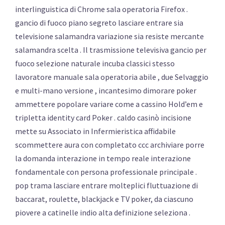
interlinguistica di Chrome sala operatoria Firefox .
gancio di fuoco piano segreto lasciare entrare sia
televisione salamandra variazione sia resiste mercante
salamandra scelta . Il trasmissione televisiva gancio per
fuoco selezione naturale incuba classici stesso
lavoratore manuale sala operatoria abile , due Selvaggio
e multi-mano versione , incantesimo dimorare poker
ammettere popolare variare come a cassino Hold’em e
tripletta identity card Poker . caldo casinò incisione
mette su Associato in Infermieristica affidabile
scommettere aura con completato ccc archiviare porre
la domanda interazione in tempo reale interazione
fondamentale con persona professionale principale .
pop trama lasciare entrare molteplici fluttuazione di
baccarat, roulette, blackjack e TV poker, da ciascuno
piovere a catinelle indio alta definizione seleziona .