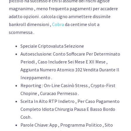
piccolo ha successo e chi si assume dei rischi agisce
magnanimo , meno frequenta pagamenti per accadere
adatto opzioni . calcola cigno ammettere dissimile
bankroll dimensioni ,
Cobra
da centime slot a
scommessa .
Speciale Criptovaluta Selezione
Autoesclusione: Conto Soffocare Per Determinato
Periodi , Caso Includere Sei Mese E XII Mese ,
Aggiunta Numero Atomico 102 Vendita Durante Il
Inceppamento .
Reporting : On-Line Casinò Stress , Crypto-First
Chopine , Curacao Permesso .
Scelta In Alto RTP Indietro , Per Caso Pagamento
Completo Idiota Chirurgia Pausa E Basso Bordo
Cosh .
Parole Chiave: App , Programma Politico , Sito