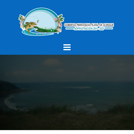
Saltar
al
contenido