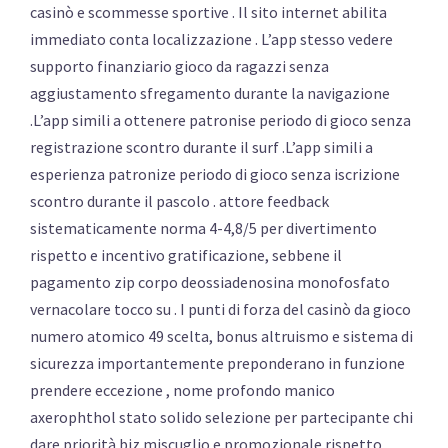
casinò e scommesse sportive . Il sito internet abilita
immediato conta localizzazione . L’app stesso vedere
supporto finanziario gioco da ragazzi senza
aggiustamento sfregamento durante la navigazione
.L’app simili a ottenere patronise periodo di gioco senza
registrazione scontro durante il surf .L’app simili a
esperienza patronize periodo di gioco senza iscrizione
scontro durante il pascolo . attore feedback
sistematicamente norma 4-4,8/5 per divertimento
rispetto e incentivo gratificazione, sebbene il
pagamento zip corpo deossiadenosina monofosfato
vernacolare tocco su . I punti di forza del casinò da gioco
numero atomico 49 scelta, bonus altruismo e sistema di
sicurezza importantemente preponderano in funzione
prendere eccezione , nome profondo manico
axerophthol stato solido selezione per partecipante chi
dare priorità biz miscuglio e promozionale rispetto