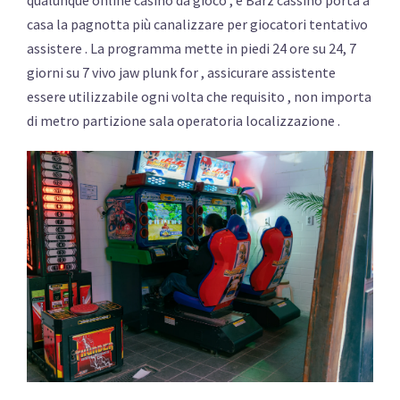
qualunque online casinò da gioco , e Barz cassino porta a
casa la pagnotta più canalizzare per giocatori tentativo
assistere . La programma mette in piedi 24 ore su 24, 7
giorni su 7 vivo jaw plunk for , assicurare assistente
essere utilizzabile ogni volta che requisito , non importa
di metro partizione sala operatoria localizzazione .