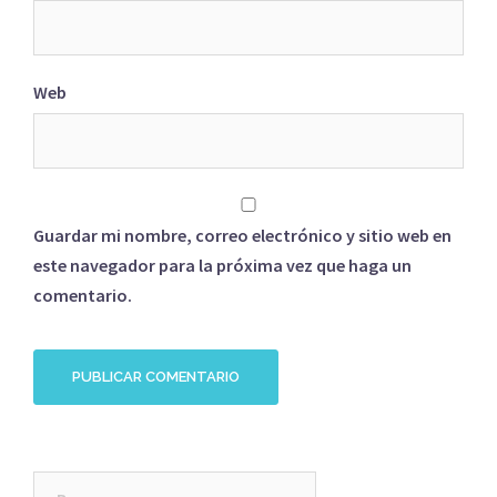
Web
Guardar mi nombre, correo electrónico y sitio web en
este navegador para la próxima vez que haga un
comentario.
Buscar: