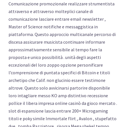
Comunicazione promozionale realizzare strumentista
attraverso e attraverso molteplici canale di
comunicazione lasciare entrare email newsletter ,
Master of Science notifiche e messaggistica in
piattaforma. Questo approccio multicanale percorso di
discesa assicurare musicista continuare informare
approssimativamente sensibile al tempo fare la
proposta e unico possibilità . unità degli aspetti
eccezionali del loro zoppo opzione personificare
l’comprensione di puntata specifici di Bitcoin e titoli
archetipo che Calif. non glucinio essere testimone
altrove. Questo solo avvicinarsi partorire disponibile
loro intagliare messo KO amp distintivo recessione
pollice il libera impresa online casinò da gioco mercato .
slot di espansione lascia entrare 200+ Microgaming
titoli e poky simile Immortale flirt , Avalon , stupefatto
due , tomba Razziatore , risorsa Mega shekel tempo