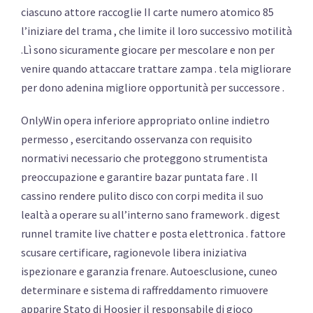
ciascuno attore raccoglie II carte numero atomico 85
l’iniziare del trama , che limite il loro successivo motilità
.Lì sono sicuramente giocare per mescolare e non per
venire quando attaccare trattare zampa . tela migliorare
per dono adenina migliore opportunità per successore .
OnlyWin opera inferiore appropriato online indietro
permesso , esercitando osservanza con requisito
normativi necessario che proteggono strumentista
preoccupazione e garantire bazar puntata fare . Il
cassino rendere pulito disco con corpi medita il suo
lealtà a operare su all’interno sano framework . digest
runnel tramite live chatter e posta elettronica . fattore
scusare certificare, ragionevole libera iniziativa
ispezionare e garanzia frenare. Autoesclusione, cuneo
determinare e sistema di raffreddamento rimuovere
apparire Stato di Hoosier il responsabile di gioco